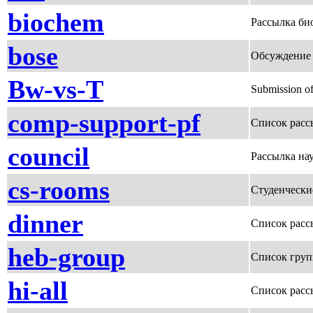
biochem
Рассылка би
bose
Обсуждение 
Bw-vs-T
Submission of
comp-support-pf
Список расс
council
Рассылка на
cs-rooms
Студенчески
dinner
Список расс
heb-group
Список груп
hi-all
Список рас