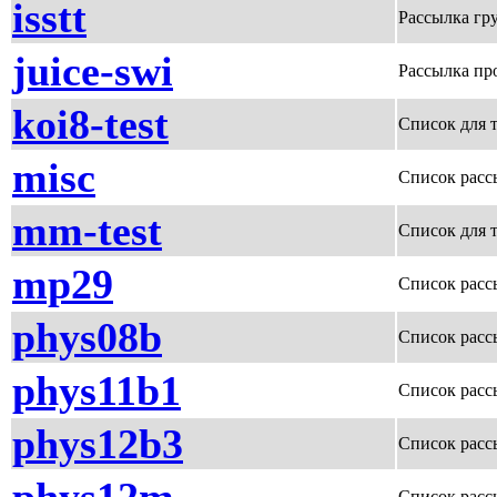
isstt
Рассылка гр
juice-swi
Рассылка пр
koi8-test
Список для 
misc
Список расс
mm-test
Список для 
mp29
Список расс
phys08b
Список расс
phys11b1
Список рассы
phys12b3
Список рассы
Список расс