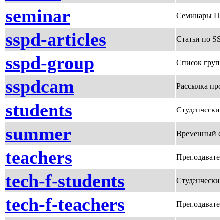
seminar
Семинары 
sspd-articles
Статьи по S
sspd-group
Список груп
sspdcam
Рассылка п
students
Студенчески
summer
Временный 
teachers
Преподават
tech-f-students
Студенческ
tech-f-teachers
Преподават