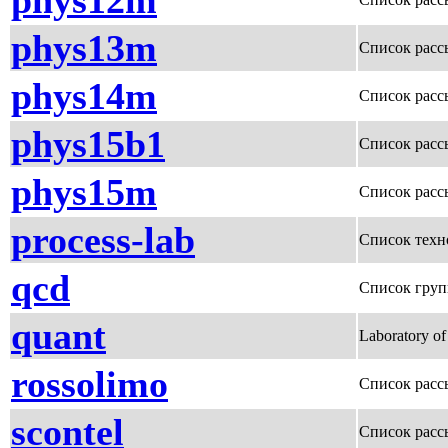
phys12m
phys13m
Список расс
phys14m
Список расс
phys15b1
Список расс
phys15m
Список расс
process-lab
Список техн
qcd
Список груп
quant
Laboratory of
rossolimo
Список расс
scontel
Список расс